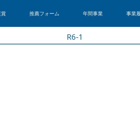
展賞
推薦フォーム
年間事業
事業
R6-1