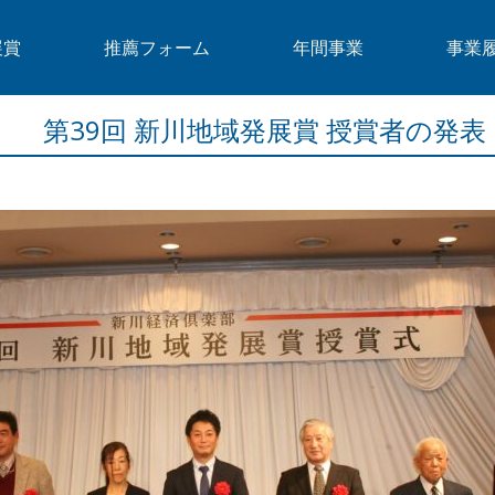
展賞
推薦フォーム
年間事業
事業
第39回 新川地域発展賞 授賞者の発表