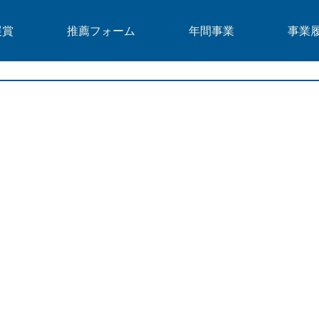
展賞
推薦フォーム
年間事業
事業